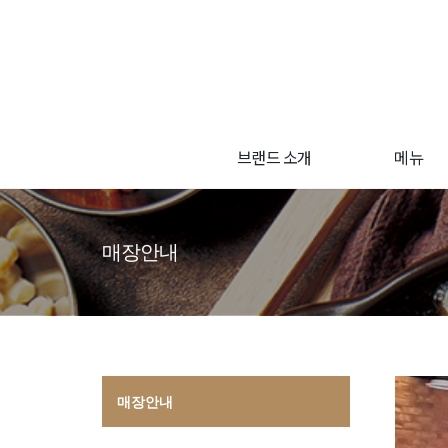
브랜드 소개
메뉴
매장안내
매장안내